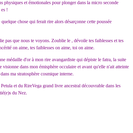
ons physiques et émotionales pour plonger dans la micro seconde
 es !
e quelque chose qui ferait rire alors désarçonne cette poussée
blie pas que nous te voyons. Zoublie le , dévoile tes faiblesses et tes
incérité on aime, tes faiblesses on aime, toi on aime.
ne médaille d'or à mon rire avangardiste qui dépiste le fatra, la suite
e visionne dans mon émisphère occulaire et avant qu'elle n'ait atteinte
on dans ma stratosphère cosmique interne.
e Petula et du RireVega grand livre ancestral découvrable dans les
tié(e)s du Nez.