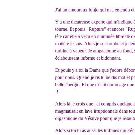
J'ai un amoureux funjo qui m'a entendu et 
Y'a une théatreuse experte qui m'indique à
tourne. Et pouis "Rupture" et encore "Rupt
tête car elle a vécu en illuminée libre de 
matière je suis. Alors je succombe et je ten
turbine à vapeur. Je ampactonne au fond, se
éclaboussant informe et bidonnant.
Et pouis y'a toi la Dame que j'adore débo
pour nous. Quand je ris tu ne dis mot et pou
belle énergie. Et que c'était dommage que j
!!!
Alors là je crois que j'ai compris quelque
magmatisait en lave irruptionnale dans tou
orgasmique du Vésuve pour que je resaute d
Alors si toi tu as aussi les turbines qui s'é