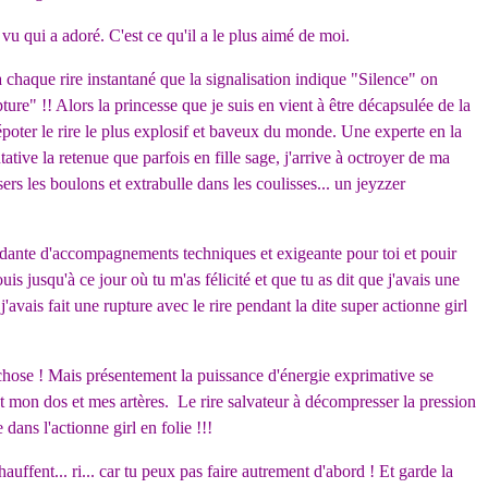
vu qui a adoré. C'est ce qu'il a le plus aimé de moi.
 chaque rire instantané que la signalisation indique "Silence" on
ure" !! Alors la princesse que je suis en vient à être décapsulée de la
dépoter le rire le plus explosif et baveux du monde. Une experte en la
tative la retenue que parfois en fille sage, j'arrive à octroyer de ma
rs les boulons et extrabulle dans les coulisses... un jeyzzer
rdante d'accompagnements techniques et exigeante pour toi et pouir
is jusqu'à ce jour où tu m'as félicité et que tu as dit que j'avais une
'avais fait une rupture avec le rire pendant la dite super actionne girl
 chose ! Mais présentement la puissance d'énergie exprimative se
t mon dos et mes artères. Le rire salvateur à décompresser la pression
ans l'actionne girl en folie !!!
chauffent... ri... car tu peux pas faire autrement d'abord ! Et garde la