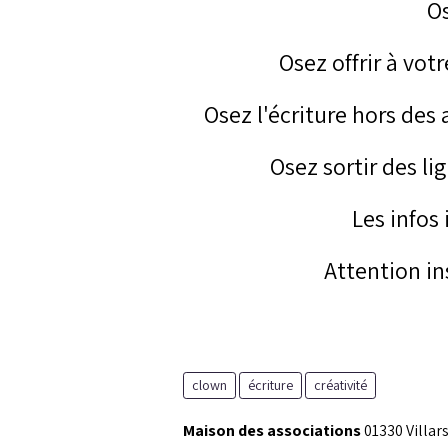
Os
Osez offrir à votr
Osez l'écriture hors des
Osez sortir des li
Les infos 
Attention in
clown
écriture
créativité
Maison des associations
01330 Villar